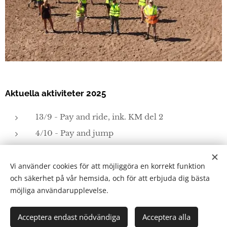
Aktuella aktiviteter 2025
13/9 - Pay and ride, ink. KM del 2
4/10 - Pay and jump
Vi använder cookies för att möjliggöra en korrekt funktion
och säkerhet på vår hemsida, och för att erbjuda dig bästa
Tibro Ryttarförening
möjliga användarupplevelse.
Kateryd 17, 543 92 Tibro
kontakt@tibrorf.se
Acceptera endast nödvändiga
Acceptera alla