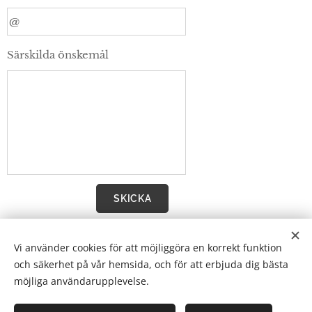
Särskilda önskemål
SKICKA
Vi använder cookies för att möjliggöra en korrekt funktion
och säkerhet på vår hemsida, och för att erbjuda dig bästa
Tibro Ryttarförening
möjliga användarupplevelse.
Kateryd 17, 543 92 Tibro