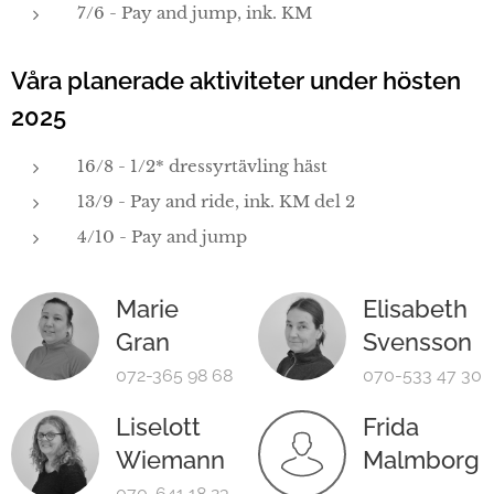
7/6 - Pay and jump, ink. KM
Våra p
lanerade aktiviteter under hösten
2025
16/8 - 1/2* dressyrtävling häst
13/9 - Pay and ride, ink. KM del 2
4/10 - Pay and jump
Marie
Elisabeth
Gran
Svensson
072-365 98 68
070-533 47 30
Liselott
Frida
Wiemann
Malmborg
070-641 18 23