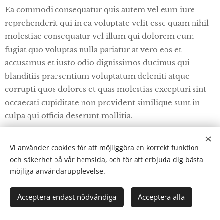
Ea commodi consequatur quis autem vel eum iure
reprehenderit qui in ea voluptate velit esse quam nihil
molestiae consequatur vel illum qui dolorem eum
fugiat quo voluptas nulla pariatur at vero eos et
accusamus et iusto odio dignissimos ducimus qui
blanditiis praesentium voluptatum deleniti atque
corrupti quos dolores et quas molestias excepturi sint
occaecati cupiditate non provident similique sunt in
culpa qui officia deserunt mollitia.
Vi använder cookies för att möjliggöra en korrekt funktion
och säkerhet på vår hemsida, och för att erbjuda dig bästa
Tibro Ryttarförening
möjliga användarupplevelse.
Kateryd 17, 543 92 Tibro
kontakt@tibrorf.se
Acceptera endast nödvändiga
Acceptera alla
© 2026
Tibro Ryttarförening.
Alla rättigheter reserverade.