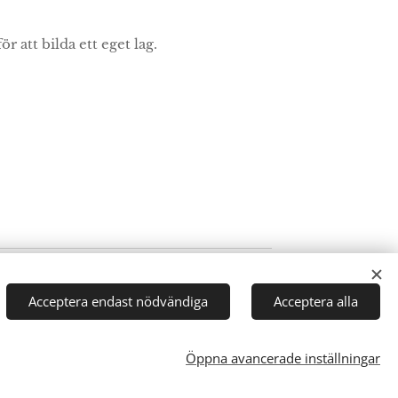
r att bilda ett eget lag.
Acceptera endast nödvändiga
Acceptera alla
Öppna avancerade inställningar
kies