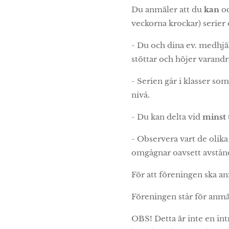
Du anmäler att du
kan
o
veckorna krockar) serier
- Du och dina ev. medhjäl
stöttar och höjer varandr
- Serien går i klasser som
nivå.
- Du kan delta vid
minst 
- Observera vart de olika
omgågnar oavsett avstån
För att föreningen ska an
Föreningen står för anmäl
OBS! Detta är inte en i