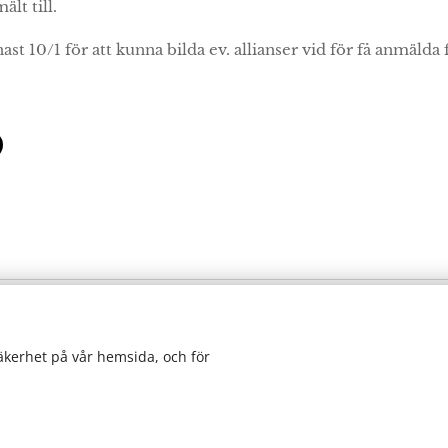
ält till.
ast 10/1 för att kunna bilda ev. allianser vid för få anmälda fö
Tibro Ryttarförening
Kateryd 17, 543 92 Tibro
säkerhet på vår hemsida, och för
kontakt@tibrorf.se
2026
Tibro Ryttarförening.
Alla rättigheter reserverade.
Coo