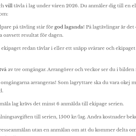
ch
vill
tävla i lag under våren 2026. Du anmäler dig till en ell
 om:
pare på tävling står för
god laganda
! På lagtävlingar är det 
a oavsett resultat för dagen.
 ekipaget redan tävlar i eller ett snäpp svårare och ekipaget
två
av tre omgångar. Arrangörer och veckor ser du i bilden
 omgångarna arrangeras! Som lagryttare ska du vara okej med
d.
mäla lag krävs det minst 6 anmälda till ekipage serien.
ningsavgiften till serien, 1500 kr/lag. Andra kostnader beko
ntresseanmälan utan en anmälan om att du kommer delta om 